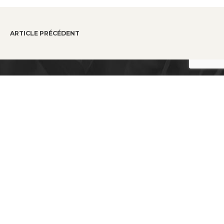
ARTICLE PRÉCÉDENT
Soyez informés de nos
activités et promotions
grâce à notre infolettre !
Découvrez nos avantages exclusifs pour
nos membres
DEVENIR MEMBRE