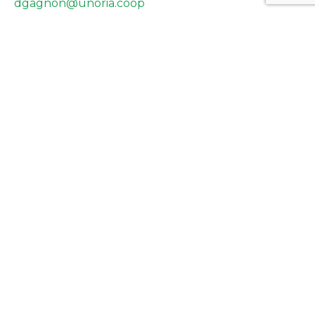
dgagnon@unoria.coop
Dany Landry
Directeur général Propulse énergies et Directeur
principal énergie
dlandry@propulseenergies.com