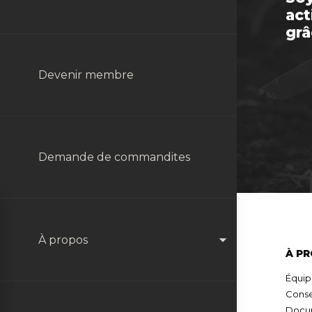
act
grâ
Achat de volailles
Division Énergie
Devenir membre
Division Machinerie et
Demande de commandites
Équipements Agricoles
À propos
À P
Équip
Conse
Docum