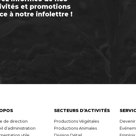
ivités et promotions
ce à notre infolettre !
ROPOS
SECTEURS D’ACTIVITÉS
SERVI
e de direction
Productions Végétales
Deveni
il d’administration
Productions Animales
Événeme
entation utile
Division Détail
Emplois