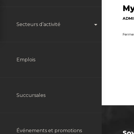
My
ADMI
Agconnexion
Secteurs d’activité
Ferme 
Formulaire du RIC
Productions Végétales
Emplois
Formulaire de Commande
Productions Animales
Succursales
Programme Gazon Vert
Division Détail
Événements et promotions
Soy