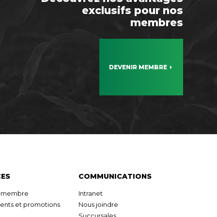
exclusifs pour nos
membres
DEVENIR MEMBRE
CES
COMMUNICATIONS
r membre
Intranet
nts et promotions
Nous joindre
Succursales