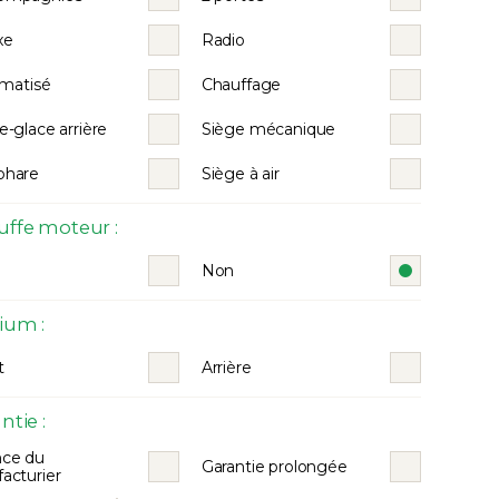
xe
Radio
limatisé
Chauffage
e-glace arrière
Siège mécanique
phare
Siège à air
ffe moteur :
Non
ium :
t
Arrière
ntie :
nce du
Garantie prolongée
acturier