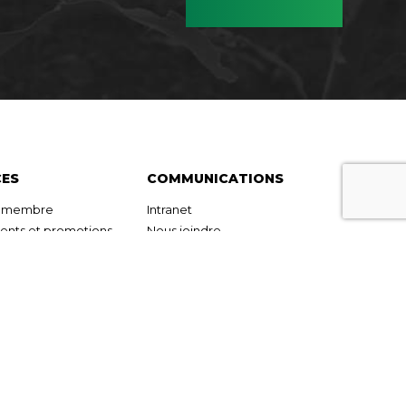
CES
COMMUNICATIONS
r membre
Intranet
nts et promotions
Nous joindre
Succursales