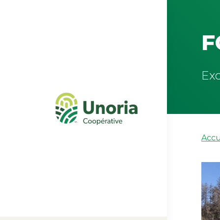
F
Exc
Accu