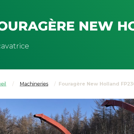
OURAGÈRE NEW HO
avatrice
eil
/
Machineries
/
Fouragère New Holland FP23