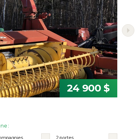
24 900 $
ne :
ompagnies
2 portes