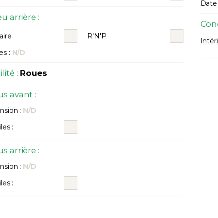
Date 
u arrière :
Cond
aire
R'N'P
Intéri
s :
N/D
ité :
Roues
s avant :
sion :
N/D
les :
s arrière :
sion :
N/D
les :