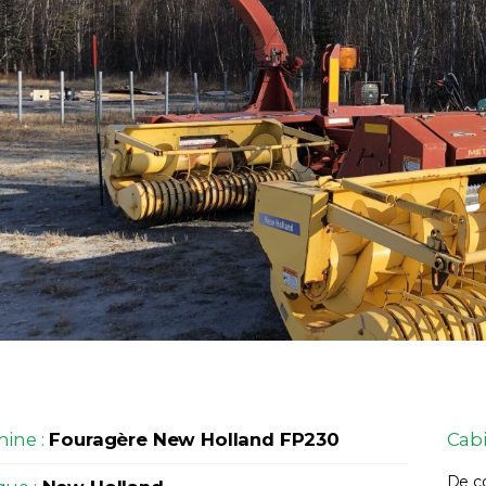
ine :
Fouragère New Holland FP230
Cabi
De c