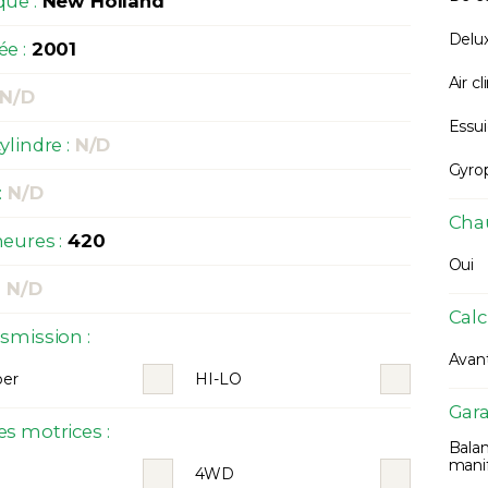
ue :
New Holland
Delu
e :
2001
Air c
N/D
Essui
ylindre :
N/D
Gyro
:
N/D
Chau
eures :
420
Oui
:
N/D
Calc
smission :
Avan
per
HI-LO
Gara
s motrices :
Bala
manif
4WD