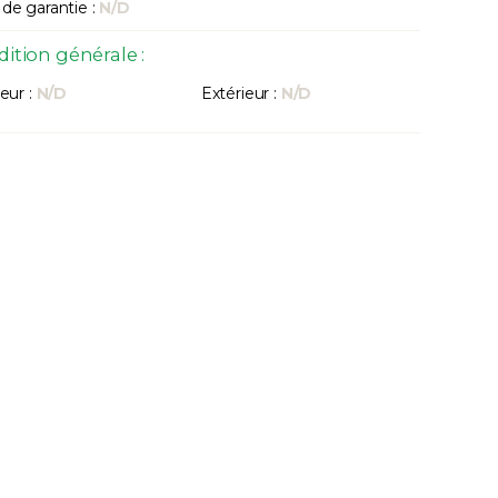
de garantie :
N/D
ition générale :
eur :
N/D
Extérieur :
N/D