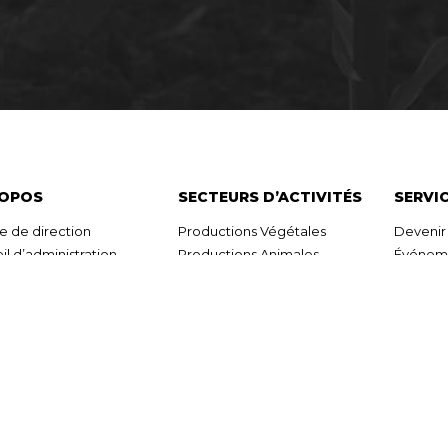
ROPOS
SECTEURS D’ACTIVITÉS
SERVI
e de direction
Productions Végétales
Deveni
il d’administration
Productions Animales
Événeme
entation utile
Division Détail
Emplois
que de confidentialité
Division Énergie
Division Machinerie et
Équipements Agricoles