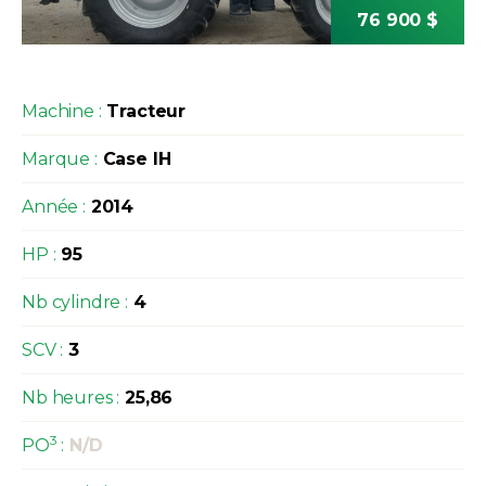
76 900 $
Machine :
Tracteur
Marque :
Case IH
Année :
2014
HP :
95
Nb cylindre :
4
SCV :
3
Nb heures :
25,86
3
PO
:
N/D