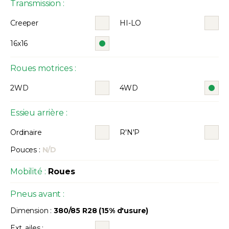
Transmission :
Creeper
HI-LO
16x16
Roues motrices :
2WD
4WD
Essieu arrière :
Ordinaire
R'N'P
Pouces :
N/D
Mobilité :
Roues
Pneus avant :
Dimension :
380/85 R28 (15% d'usure)
Ext. ailes :