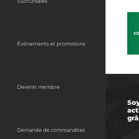
Formulaire de Commande
Productions Animales
Succursales
CO
Programme Gazon Vert
Division Détail
Événements et promotions
Achat de volailles
Division Énergie
Devenir membre
Soy
act
grâ
Division Machinerie et
Demande de commandites
Équipements Agricoles