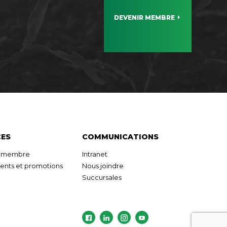
DEVENIR MEMBRE
CES
COMMUNICATIONS
r membre
Intranet
nts et promotions
Nous joindre
Succursales