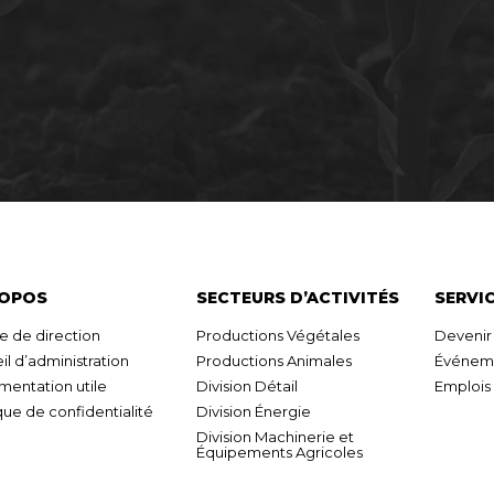
ROPOS
SECTEURS D’ACTIVITÉS
SERVI
e de direction
Productions Végétales
Deveni
il d’administration
Productions Animales
Événeme
entation utile
Division Détail
Emplois
que de confidentialité
Division Énergie
Division Machinerie et
Équipements Agricoles